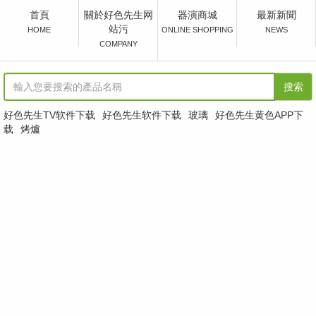
首頁
關於好色先生网
器演商城
最新新聞
產品介紹
站污
HOME
ONLINE SHOPPING
NEWS
COMPANY
紙鍋 紙好色先生黄色APP下载
雪花鍋 金銀銅鍋
搜索
懷石好色先生软件下载目錄
好色先生TV软件下载
好色先生软件下载
玻璃
好色先生黄色APP下
载
烤爐
燒烤器皿
托盤定食器皿
漆 器
好色先生TV软件下载SAKE
廚房器具設備
茶 器