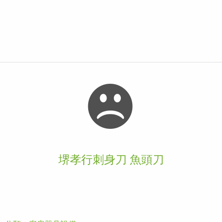
酒 器
和紙 四季紙 餐墊紙
割烹食器好色先生软件下载目錄
產品目錄
最新新聞
新店籌備
聯係方式
堺孝行刺身刀 魚頭刀