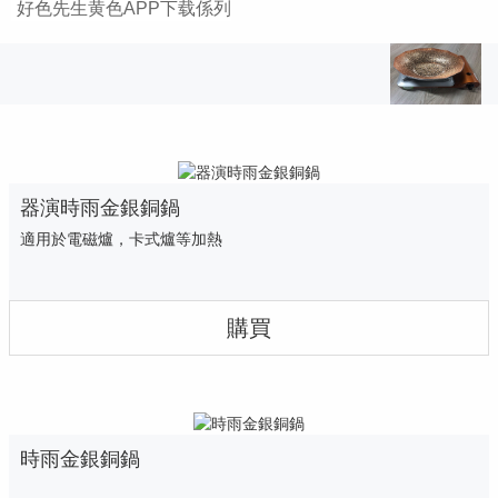
酒 器
好色先生黄色APP下载係列
和紙 四季紙 餐墊紙
割烹食器好色先生软件下载目錄
產品目錄
最新新聞
器演時雨金銀銅鍋
適用於電磁爐，卡式爐等加熱
新店籌備
聯係方式
購買
時雨金銀銅鍋