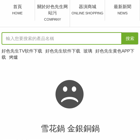
首頁
關於好色先生网
器演商城
最新新聞
產品介紹
站污
HOME
ONLINE SHOPPING
NEWS
COMPANY
紙鍋 紙好色先生黄色APP下载
雪花鍋 金銀銅鍋
搜索
懷石好色先生软件下载目錄
好色先生TV软件下载
好色先生软件下载
玻璃
好色先生黄色APP下
载
烤爐
燒烤器皿
托盤定食器皿
漆 器
好色先生TV软件下载SAKE
廚房器具設備
雪花鍋 金銀銅鍋
茶 器