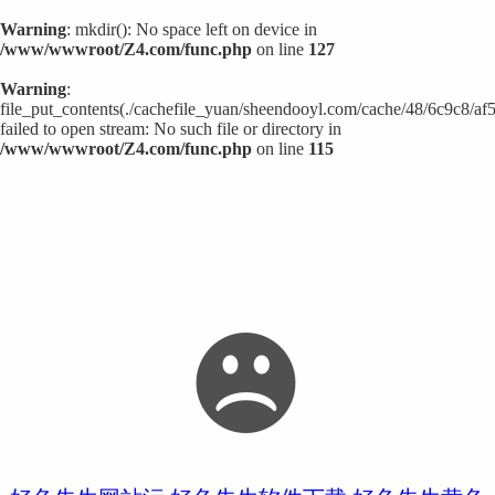
Warning
: mkdir(): No space left on device in
/www/wwwroot/Z4.com/func.php
on line
127
Warning
:
file_put_contents(./cachefile_yuan/sheendooyl.com/cache/48/6c9c8/af5
failed to open stream: No such file or directory in
/www/wwwroot/Z4.com/func.php
on line
115